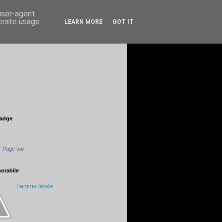
 user-agent
nerate usage
LEARN MORE
GOT IT
adge
 Page too
orabile
Femme fatale