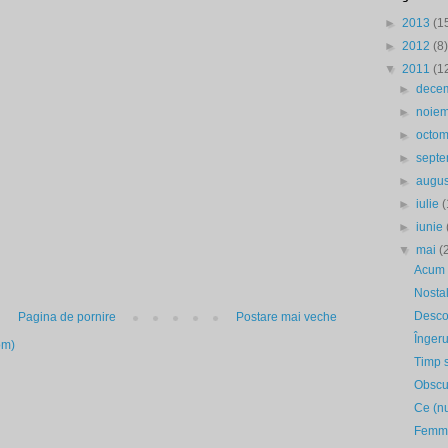
►
2013
(1
►
2012
(8)
▼
2011
(1
►
dece
►
noie
►
octo
►
sept
►
augu
►
iulie
(
►
iunie
▼
mai
(
Acum 
Nosta
Descop
Pagina de pornire
Postare mai veche
Îngeru
om)
Timp 
Obscu
Ce (nu
Femme