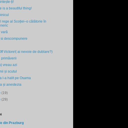
tește-ți!
 is a beautiful thing!
inicul
l rege al Scoției–o călătorie în
uneric
 vară
e si descompunere
ff Victore!( ai nevoie de dublare?)
 primăverii
) vreau azi
i și scutul
 l-a halit pe Osama
a și anestezia
ie
(19)
e
(29)
i
le din Prazburg