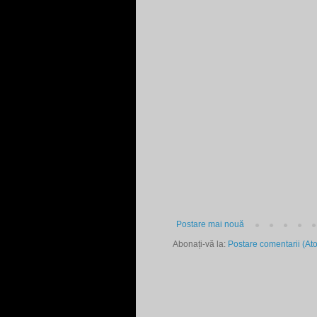
Postare mai nouă
Abonați-vă la:
Postare comentarii (At