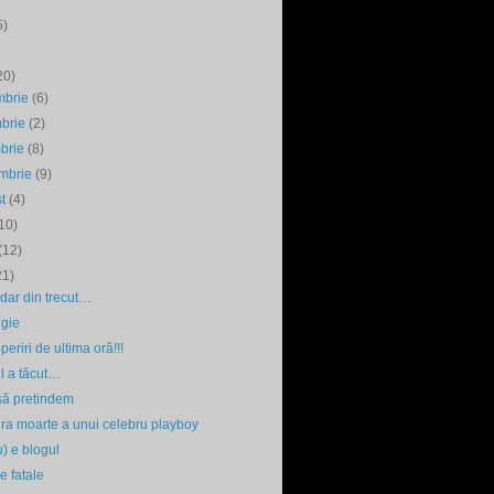
5)
20)
mbrie
(6)
mbrie
(2)
mbrie
(8)
embrie
(9)
st
(4)
10)
(12)
21)
dar din trecut…
lgie
eriri de ultima oră!!!
l a tăcut…
să pretindem
ra moarte a unui celebru playboy
) e blogul
 fatale