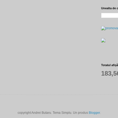
Unealta de 
Totalul afiș
183,5
copyright Andrei Butaru. Tema Simplu. Un produs
Blogger
.