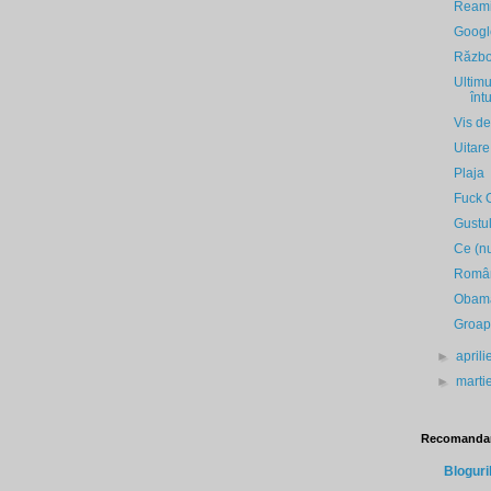
Reamin
Google
Războ
Ultimu
înt
Vis de
Uitar
Plaja
Fuck O
Gustul
Ce (nu
Români
Obama
Groap
►
april
►
marti
Recomandar
Bloguri