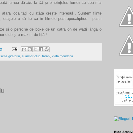
 Toată lumea dă
like
la DJ și bineînțeles femeii cu cea mai
afara localității cu atâta crește interesul . Suntem ființe
 orașele o să fie ca în filmele post-apocaliptice : pustii
nze și o pereche de boxe de un catralion de watti lângă o
r club și e maxim de fiță !
m.
,
sens giratoriu
,
summer club
,
tarani
,
viata mondena
iu
Blog Archiv