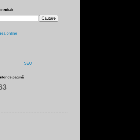
cotrobait
SEO
ărilor de pagină
63