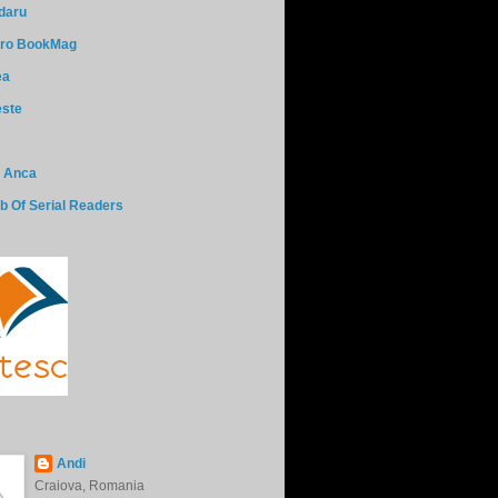
daru
t.ro BookMag
ea
ste
a Anca
b Of Serial Readers
Andi
Craiova, Romania