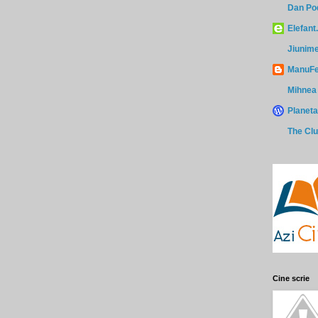
Dan Po
Elefan
Jiunim
ManuFe
Mihnea
Planet
The Clu
Cine scrie