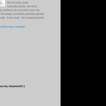
Nu imi plac auto-
caracterizarile. Imi vine
 sa vorbesc de lucrurile care ma
Am toate cuvintele potrivite pentru
resite. Scriu mult . Nu neaparat bine
profilul meu complet
ca da, impartasiti!:)