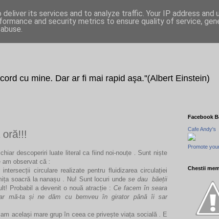
deliver its services and to analyze traffic. Your IP address and
formance and security metrics to ensure quality of service, ge
 abuse.
 acord cu mine. Dar ar fi mai rapid aşa.''(Albert Einstein)
Facebook B
Cafe Andy's
oră!!!
Promote your
chiar descoperiri luate literal ca fiind noi-nouțe . Sunt niște
e am observat că :
Chestii mem
ntersecții circulare realizate pentru fluidizarea circulației
mița soacră la nanașu . Nu! Sunt locuri unde
se dau
băeții
t! Probabil a devenit o nouă atracție :
Ce facem în seara
ar mă-ta și ne dăm cu bemveu în girator până îi sar
cam același mare grup în ceea ce privește viața socială . E