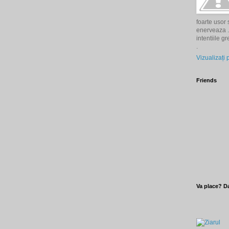
foarte usor
enerveaza . 
intentiile g
.
Vizualizați 
Friends
Va place? Da