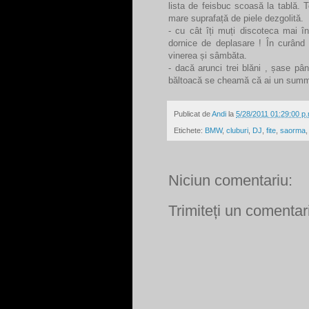
lista de feisbuc scoasă la tablă.
mare suprafață de piele dezgolită.
- cu cât îți muți discoteca mai în 
dornice de deplasare ! În curând ,
vinerea și sâmbăta.
- dacă arunci trei blăni , șase pâ
băltoacă se cheamă că ai un summe
Publicat de
Andi
la
5/28/2011 01:29:00 p.
Etichete:
BMW
,
cluburi
,
DJ
,
fite
,
saorma
Niciun comentariu:
Trimiteți un comentar