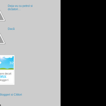
Deja-vu cu petrol si
dictatori…
Dacă
e