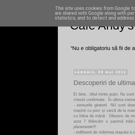
This site uses cookies from Google to 
are shared with Google along with per
statistics, and to detect and address
Cafe Andy's
''Nu e obligatoriu să fii de
sâmbătă, 28 mai 2011
Descoperiri de ultima 
Ei bine…titlul minte puțin. Nu sunt 
chestii confirmate . În ultima vrem
- sensurile giratorii NU sunt doar i
mașinii cu porc și varză de la ma
cu frâna de mână . Obsesiv de mul
asta ? Mâncăm o șaormă trăiți-
planetarele!!!
- indiferent de mărimea orașului e 