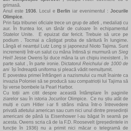
grimasă.
Anul este
1936
. Locul e
Berlin
iar evenimentul :
Jocurile
Olimpice
.
Prin fața tribunei oficiale trece un grup de atleti , medaliați cu
aur. În fruntea lor, un tânăr de culoare în echipamentul
Statelor Unite. E epuizat dar fericit. Trebuie să urce pe
podium . Tocmai a câștigat proba de săritură în lungime.
Lângă el neamțul Lutz Long și japonezul Nioto Tajima. Sunt
incremeniți într-un salut cu mâna întinsă și murmură un
Sieg
Heil!
Jesse Owens își duce mâna la un chipiu inexistent , în
parte salut , în parte ironie. Dictatorul
Reichului de 1000 de
ani
își îndreaptă uniforma și pleacă vădit nemulțumit.
E povestea primei înfrângeri a nazismului cu mult înainte ca
invazia Poloniei să se producă sau compatrioții lui Tajima să
își verse bombele la Pearl Harbor.
Cu toții am citit despre această întâmplare în paginile
ziarelor sau în istoria Jocurilor Olimpice. Ce nu știu atât de
mulți e cum Hitler i-ar fi strâns mâna într-o întrevedere
privată atletului american sau cum nici unul dintre presedinții
americani de până la Eisenhower l-au băgat în seamă pe
acesta. Owens scria că de la F.D. Roosevelt (președintele in
funcție în 1936) nu a primit nici măcar o telegramă de