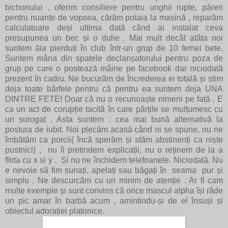
bichonului , oferim consiliere pentru unghii rupte, păreri
pentru nuanțe de vopsea, cărăm potaia la mașină , reparăm
calculatoare deși ultima dată când ai instalat ceva
presupunea un bec și o dulie . Mai mult decât atâta noi
suntem ăia pierduți în club într-un grup de 10 femei bete.
Suntem mâna din spatele declanșatorului pentru poza de
grup pe care o postează mâine pe facebook dar niciodată
prezent în cadru. Ne bucurăm de încrederea ei totală și știm
deja toate bârfele pentru că pentru ea suntem deja UNA
DINTRE FETE! Doar că nu o recunoaște nimeni pe față . E
ca un act de corupție tacită în care părțile se mulțumesc cu
un surogat . Asta suntem : cea mai bună alternativă la
postura de iubit. Noi plecăm acasă când ni se spune, nu ne
îmbătăm ca porcii( încă sperăm și stăm abstinenți ca niște
pustnici) , nu îi pretindem explicații, nu o reținem de la a
flirta cu x si y . Și nu ne închidem telefoanele. Niciodată. Nu
e nevoie să fim sunați, apelați sau băgați în seama pur și
simplu . Ne descurcăm cu un minim de atenție . Ar fi cam
multe exemple și sunt convins că orice mascul alpha își râde
un pic amar în barbă acum , amintindu-și de el însuși și
obiectul adorației platonice.