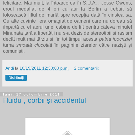
felicitare. Mai mult, la întoarcerea în S.U.A. , Jesse Owens,
eroul medaliat de 4 ori cu aur la Berlin a trebuit să
folosească liftul de marfă spre recepția dată în cinstea sa.
Cu alte cuvinte era omagiat de oameni care nu doreau să
împartă cu el aerul unei cabine de lift pentru câteva minute!
Minunata țară a libertății nu s-a dezis de stereotipii și rasism
decât mult mai târziu și în tot timpul acesta
patria ipocriziei
turna
smoală clocotită
în paginile ziarelor către naziști și
comuniști.
Andi
la
10/19/2011 12:30:00 p.m.
2 comentarii:
Distribuiți
luni, 17 octombrie 2011
Huidu , corbii și accidentul