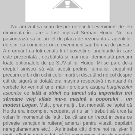
Nu am vrut să scriu despre nefericitul eveniment de ieri
dimineață în care a fost implicat Șerban Huidu. Nu mă
pasionează să fiu un fel de placă de rezonanță a agențiilor
de știri, să comentez orice eveniment sau bombă de presă .
Am urmărit ca toți ceilalți firul poveștii și unghiurile în care
este prezentată , dezbătută și mai nou: demontată precum
toate opționalele de pe SUV-ul lui Huidu. Mi se pare de-a
dreptul sinistru să văd acești pretinși jurnaliști ciugulind
precum corbii din ochii celor morți și discutând ridicol despre
cât de sigură și dotată era mașina respectivă insinuând în
vorbele lor veninul unei mânii proletare asupra
burghezului
asupritor
ce
iată! a strivit cu tancul său imperialist trei
sărmane vieți aflate într-o mașină a poporului , un
modest Logan.
Mulți, prea mulți , bat monedă pe faptul că
Huidu era incomplet recuperat și nu ar fi trebuit să urce la
volan în momentul de față , ba că are un trecut în ceea ce
privește sancțiunile rutiere( amenzi pentru viteză, depășiri
neregulamentare etc.) . Aș întreba câți dintre noi nu și-ar fi