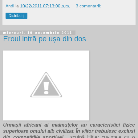
Andi
la
10/22/2011 07:13:00 p.m.
3 comentarii:
Distribuiți
miercuri, 19 octombrie 2011
Eroul intră pe ușa din dos
Urmașii africani ai maimuțelor au caracteristici fizice
superioare omului alb civilizat. În viitor trebuiesc exclusi
din competițiile sportive! ,
scuipă Hitler cuvintele cu o