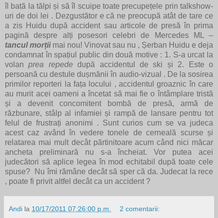
îl bată la tălpi și să îl scuipe toate precupețele prin talkshow-
uri de doi lei . Dezgustător e că ne preocupă atât de tare ce
a zis Huidu după accident sau articole de presă în prima
pagină despre alți posesori celebri de Mercedes ML –
tancul morții
mai nou! Vinovat sau nu , Șerban Huidu e deja
condamnat în spațiul public din două motive : 1. S-a urcat la
volan
prea repede
după accidentul de ski și 2. Este o
persoană cu destule dușmănii în audio-vizual . De la sosirea
primilor reporteri la fața locului , accidentul groaznic în care
au murit acei oameni a încetat să mai fie o întâmplare tristă
și a devenit concomitent bombă de presă, armă de
răzbunare, stâlp al infamiei și rampă de lansare pentru tot
felul de frustrați anonimi . Sunt curios cum se va judeca
acest caz având în vedere tonele de cerneală scurse și
relatarea mai mult decât părtinitoare acum când nici măcar
ancheta preliminară nu s-a încheiat. Vor putea acei
judecători să aplice legea în mod echitabil după toate cele
spuse? Nu îmi rămâne decât să sper că da. Judecat la rece
, poate fi privit altfel decât ca un accident ?
Andi
la
10/17/2011 07:26:00 p.m.
2 comentarii: