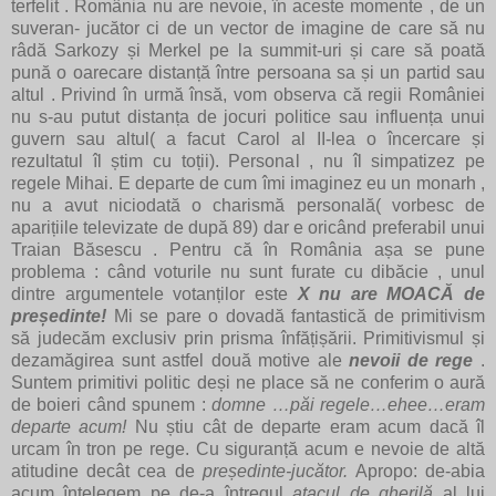
terfelit . România nu are nevoie, în aceste momente , de un
suveran- jucător ci de un vector de imagine de care să nu
râdă Sarkozy și Merkel pe la summit-uri și care să poată
pună o oarecare distanță între persoana sa și un partid sau
altul . Privind în urmă însă, vom observa că regii României
nu s-au putut distanța de jocuri politice sau influența unui
guvern sau altul( a facut Carol al II-lea o încercare și
rezultatul îl știm cu toții). Personal , nu îl simpatizez pe
regele Mihai. E departe de cum îmi imaginez eu un monarh ,
nu a avut niciodată o charismă personală( vorbesc de
aparițiile televizate de după 89) dar e oricând preferabil unui
Traian Băsescu . Pentru că în România așa se pune
problema : când voturile nu sunt furate cu dibăcie , unul
dintre argumentele votanților este
X nu are MOACĂ de
președinte!
Mi se pare o dovadă fantastică de primitivism
să judecăm exclusiv prin prisma înfățișării. Primitivismul și
dezamăgirea sunt astfel două motive ale
nevoii de rege
.
Suntem primitivi politic deși ne place să ne conferim o aură
de boieri când spunem :
domne …păi regele…ehee…eram
departe acum!
Nu știu cât de departe eram acum dacă îl
urcam în tron pe rege. Cu siguranță acum e nevoie de altă
atitudine decât cea de
președinte-jucător.
Apropo: de-abia
acum înțelegem pe de-a întregul
atacul de gherilă
al lui