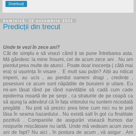
Distribuiți
duminică, 16 octombrie 2011
Predicții din trecut
Unde te vezi în zece ani?
Cât de simplu e să visezi când ți se pune întrebarea asta.
Mă gândesc la mine însumi, cel de acum zece ani . Nu am
pierdut prea multe de atunci . Poate doar inocența ( câtă mai
era) și ușurința în visare . E mult sau puțin? Alții au ridicat
imperii, au ucis , au pierdut oameni dragi , credințe ,
posesiuni ce acum sunt năpădite de buruieni și uitare. Eu
mi-am lăsat rând pe rând naivitățile să cadă cum cade
epiderma moartă de pe șerpi , ca straturile de pe ceapă ca
să ajung la adevărul că în fața viitorului nu suntem niciodată
pregătiți . Nu poți să prezici prea bine cum nici nu te poți
lăsa în seama hazardului . Nu există salt în gol cu finalitate
pozitivă . Companiile de asigurări visează frumos dar
nisipurile mișcătoare nu iartă. Unde mă vedeam acum zece
ani de fapt? Nu aici , în postura de acum , vă asigur . Am