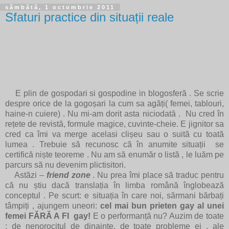
sâmbătă, 1 octombrie 2011
Sfaturi practice din situații reale
E plin de gospodari si gospodine in blogosferă . Se scrie
despre orice de la gogoșari la cum sa agăți( femei, tablouri,
haine-n cuiere) . Nu mi-am dorit asta niciodată . Nu cred în
rețete de revistă, formule magice, cuvinte-cheie. E jignitor sa
cred ca îmi va merge acelasi clișeu sau o suită cu toată
lumea . Trebuie să recunosc că în anumite situații se
certifică niște teoreme . Nu am să enumăr o listă , le luăm pe
parcurs să nu devenim plictisitori.
Astăzi –
friend zone
. Nu prea îmi place să traduc pentru
că nu știu dacă translația în limba română înglobează
conceptul . Pe scurt: e situația în care noi, sărmani bărbați
tâmpiți , ajungem uneori:
cel mai bun prieten gay al unei
femei FĂRĂ A FI gay!
E o performanță nu? Auzim de toate
: de nenorocitul de dinainte, de toate probleme ei , ale