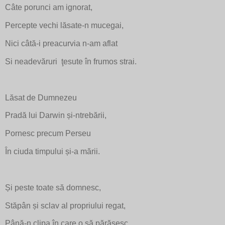
Câte porunci am ignorat,
Percepte vechi lăsate-n mucegai,
Nici câtă-i preacurvia n-am aflat
Si neadevăruri ţesute în frumos strai.
Lăsat de Dumnezeu
Pradă lui Darwin și-ntrebării,
Pornesc precum Perseu
În ciuda timpului și-a mării.
Și peste toate să domnesc,
Stăpân și sclav al propriului regat,
Până-n clipa în care o să părăsesc