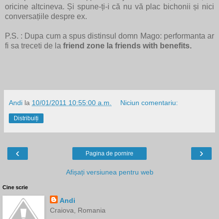
oricine altcineva. Și spune-ți-i că nu vă plac bichonii și nici
conversațiile despre ex.
P.S. : Dupa cum a spus distinsul domn Mago: performanta ar
fi sa treceti de la
friend zone la friends with benefits.
Andi
la
10/01/2011 10:55:00 a.m.
Niciun comentariu:
Distribuiți
‹
›
Pagina de pornire
Afișați versiunea pentru web
Cine scrie
Andi
Craiova, Romania