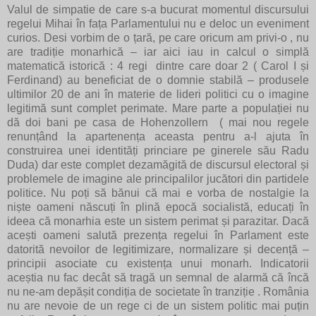
Valul de simpatie de care s-a bucurat momentul discursului
regelui Mihai în fața Parlamentului nu e deloc un eveniment
curios. Desi vorbim de o țară, pe care oricum am privi-o , nu
are tradiție monarhică – iar aici iau in calcul o simplă
matematică istorică : 4 regi dintre care doar 2 ( Carol I și
Ferdinand) au beneficiat de o domnie stabilă – produsele
ultimilor 20 de ani în materie de lideri politici cu o imagine
legitimă sunt complet perimate. Mare parte a populației nu
dă doi bani pe casa de Hohenzollern ( mai nou regele
renunțând la apartenența aceasta pentru a-l ajuta în
construirea unei identități princiare pe ginerele său Radu
Duda) dar este complet dezamăgită de discursul electoral și
problemele de imagine ale principalilor jucători din partidele
politice. Nu poți să bănui că mai e vorba de nostalgie la
niște oameni născuți în plină epocă socialistă, educați în
ideea că monarhia este un sistem perimat și parazitar. Dacă
acești oameni salută prezența regelui în Parlament este
datorită nevoilor de legitimizare, normalizare și decență –
principii asociate cu existența unui monarh. Indicatorii
aceștia nu fac decât să tragă un semnal de alarmă că încă
nu ne-am depășit condiția de societate în tranziție . România
nu are nevoie de un rege ci de un sistem politic mai puțin