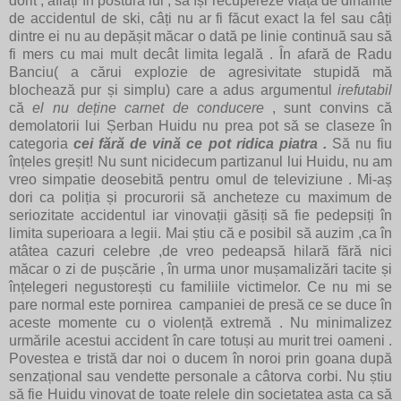
dorit , aflați în postura lui , să își recupereze viața de dinainte
de accidentul de ski, câți nu ar fi făcut exact la fel sau câți
dintre ei nu au depășit măcar o dată pe linie continuă sau să
fi mers cu mai mult decât limita legală . În afară de Radu
Banciu( a cărui explozie de agresivitate stupidă mă
blochează pur și simplu) care a adus argumentul
irefutabil
că
el nu deține carnet de conducere
, sunt convins că
demolatorii lui Șerban Huidu nu prea pot să se claseze în
categoria
cei fără de vină ce pot ridica piatra .
Să nu fiu
înțeles greșit! Nu sunt nicidecum partizanul lui Huidu, nu am
vreo simpatie deosebită pentru omul de televiziune . Mi-aș
dori ca poliția și procurorii să ancheteze cu maximum de
seriozitate accidentul iar vinovații găsiți să fie pedepsiți în
limita superioara a legii. Mai știu că e posibil să auzim ,ca în
atâtea cazuri celebre ,de vreo pedeapsă hilară fără nici
măcar o zi de pușcărie , în urma unor mușamalizări tacite și
înțelegeri negustorești cu familiile victimelor. Ce nu mi se
pare normal este pornirea campaniei de presă ce se duce în
aceste momente cu o violență extremă . Nu minimalizez
urmările acestui accident în care totuși au murit trei oameni .
Povestea e tristă dar noi o ducem în noroi prin goana după
senzațional sau vendette personale a câtorva corbi. Nu știu
să fie Huidu vinovat de toate relele din societatea asta ca să