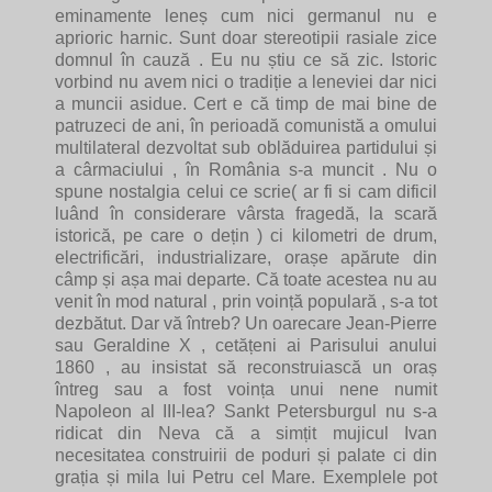
eminamente leneș cum nici germanul nu e
aprioric harnic. Sunt doar stereotipii rasiale zice
domnul în cauză . Eu nu știu ce să zic. Istoric
vorbind nu avem nici o tradiție a leneviei dar nici
a muncii asidue. Cert e că timp de mai bine de
patruzeci de ani, în perioadă comunistă a omului
multilateral dezvoltat sub oblăduirea partidului și
a cârmaciului , în România s-a muncit . Nu o
spune nostalgia celui ce scrie( ar fi si cam dificil
luând în considerare vârsta fragedă, la scară
istorică, pe care o dețin ) ci kilometri de drum,
electrificări, industrializare, orașe apărute din
câmp și așa mai departe. Că toate acestea nu au
venit în mod natural , prin voință populară , s-a tot
dezbătut. Dar vă întreb? Un oarecare Jean-Pierre
sau Geraldine X , cetățeni ai Parisului anului
1860 , au insistat să reconstruiască un oraș
întreg sau a fost voința unui nene numit
Napoleon al III-lea? Sankt Petersburgul nu s-a
ridicat din Neva că a simțit mujicul Ivan
necesitatea construirii de poduri și palate ci din
grația și mila lui Petru cel Mare. Exemplele pot