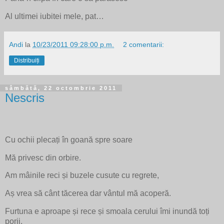
Al ultimei iubitei mele, pat…
Andi
la
10/23/2011 09:28:00 p.m.
2 comentarii:
Distribuiți
sâmbătă, 22 octombrie 2011
Nescris
Cu ochii plecați în goană spre soare
Mă privesc din orbire.
Am mâinile reci și buzele cusute cu regrete,
Aș vrea să cânt tăcerea dar vântul mă acoperă.
Furtuna e aproape și rece și smoala cerului îmi inundă toți
porii.