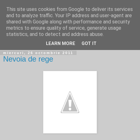
This site uses cookies from Google to deliver its services
Cafe Andy's
and to analyze traffic. Your IP address and user-agent are
shared with Google along with performance and security
metrics to ensure quality of service, generate usage
''Nu e obligatoriu să fii de acord cu mine. Dar ar fi mai rapid
statistics, and to detect and address abuse.
aşa.''(Albert Einstein)
LEARN MORE
GOT IT
miercuri, 26 octombrie 2011
Nevoia de rege