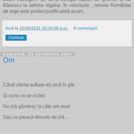
Băsescu la adresa regelui. În concluzie , nevoia României
de rege este perfect justificabilă acum.
Andi
la
10/26/2011 10:18:00 a.m.
8 comentarii:
Distribuiți
duminică, 23 octombrie 2011
Om
Când ultima suflare-mi urcă în gât
Și ochii mi se-nchid
Nu mă gândesc la câte am avut
Sau ce pleacă dincolo de zid…