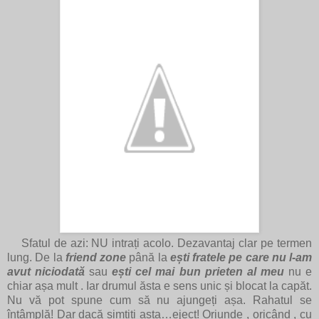
Sfatul de azi: NU intrați acolo. Dezavantaj clar pe termen
lung. De la
friend zone
până la
ești fratele pe care nu l-am
avut niciodată
sau
ești cel mai bun prieten al meu
nu e
chiar așa mult . Iar drumul ăsta e sens unic și blocat la capăt.
Nu vă pot spune cum să nu ajungeți așa. Rahatul se
întâmplă! Dar dacă simțiți asta…eject! Oriunde , oricând , cu