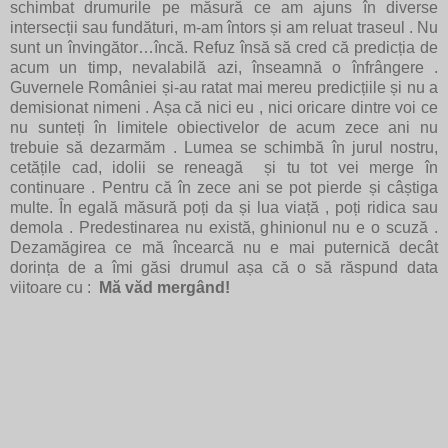
schimbat drumurile pe măsură ce am ajuns în diverse
intersecții sau fundături, m-am întors și am reluat traseul . Nu
sunt un învingător…încă. Refuz însă să cred că predicția de
acum un timp, nevalabilă azi, înseamnă o înfrângere .
Guvernele României și-au ratat mai mereu predicțiile și nu a
demisionat nimeni . Așa că nici eu , nici oricare dintre voi ce
nu sunteți în limitele obiectivelor de acum zece ani nu
trebuie să dezarmăm . Lumea se schimbă în jurul nostru,
cetățile cad, idolii se reneagă și tu tot vei merge în
continuare . Pentru că în zece ani se pot pierde și câștiga
multe. În egală măsură poți da și lua viață , poți ridica sau
demola . Predestinarea nu există, ghinionul nu e o scuză .
Dezamăgirea ce mă încearcă nu e mai puternică decât
dorința de a îmi găsi drumul așa că o să răspund data
viitoare cu :
Mă văd mergând!