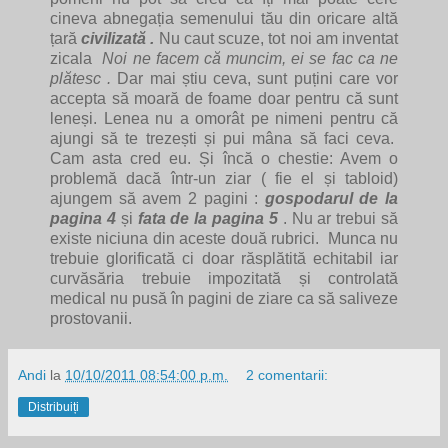
cineva abnegația semenului tău din oricare altă
țară
civilizată .
Nu caut scuze, tot noi am inventat
zicala
Noi ne facem că muncim, ei se fac ca ne
plătesc .
Dar mai știu ceva, sunt puțini care vor
accepta să moară de foame doar pentru că sunt
leneși. Lenea nu a omorât pe nimeni pentru că
ajungi să te trezești și pui mâna să faci ceva.
Cam asta cred eu. Și încă o chestie: Avem o
problemă dacă într-un ziar ( fie el și tabloid)
ajungem să avem 2 pagini :
gospodarul de la
pagina 4
și
fata de la pagina 5
. Nu ar trebui să
existe niciuna din aceste două rubrici. Munca nu
trebuie glorificată ci doar răsplătită echitabil iar
curvăsăria trebuie impozitată și controlată
medical nu pusă în pagini de ziare ca să saliveze
prostovanii.
Andi
la
10/10/2011 08:54:00 p.m.
2 comentarii:
Distribuiți