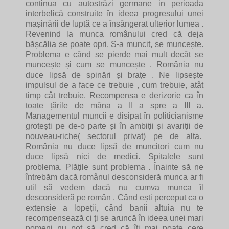
continua cu autostrăzi germane in perioada
interbelică construite în ideea progresului unei
mașinării de luptă ce a însângerat ulterior lumea .
Revenind la munca românului cred că deja
bășcălia se poate opri. S-a muncit, se muncește.
Problema e când se pierde mai mult decât se
muncește și cum se muncește . România nu
duce lipsă de spinări și brațe . Ne lipsește
impulsul de a face ce trebuie , cum trebuie, atât
timp cât trebuie. Recompensa e derizorie ca în
toate țările de mâna a II a spre a III a.
Managementul muncii e disipat în politicianisme
grotești pe de-o parte și în ambiții și avariții de
nouveau-riche( sectorul privat) pe de alta.
România nu duce lipsă de muncitori cum nu
duce lipsă nici de medici. Spitalele sunt
problema. Plățile sunt problema . Înainte să ne
întrebăm dacă românul desconsideră munca ar fi
util să vedem dacă nu cumva munca îl
desconsideră pe român . Când ești perceput ca o
extensie a lopeții, când banii altuia nu te
recompensează ci ți se aruncă în ideea unei mari
pomeni nu pot să cred că îți mai poate cere