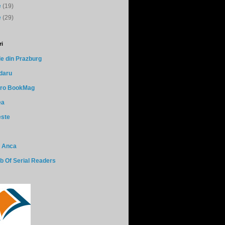
ie
(19)
e
(29)
i
le din Prazburg
daru
t.ro BookMag
ea
ste
a Anca
b Of Serial Readers