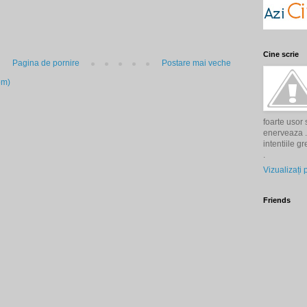
Cine scrie
Pagina de pornire
Postare mai veche
om)
foarte usor
enerveaza . 
intentiile g
.
Vizualizați 
Friends