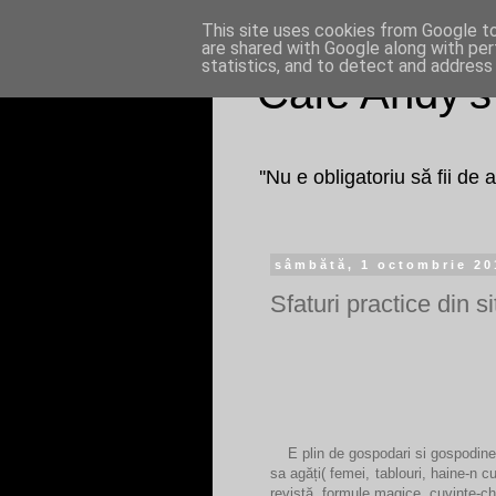
This site uses cookies from Google to 
are shared with Google along with per
statistics, and to detect and address
Cafe Andy's
''Nu e obligatoriu să fii de
sâmbătă, 1 octombrie 20
Sfaturi practice din si
E plin de gospodari si gospodine i
sa agăți( femei, tablouri, haine-n c
revistă, formule magice, cuvinte-ch