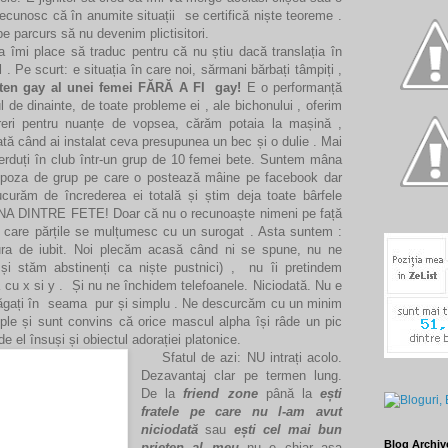
ecunosc că în anumite situații se certifică niște teoreme .
e parcurs să nu devenim plictisitori.
 îmi place să traduc pentru că nu știu dacă translația în
 Pe scurt: e situația în care noi, sărmani bărbați tâmpiți ,
eten gay al unei femei FĂRĂ A FI gay!
E o performanță
 de dinainte, de toate probleme ei , ale bichonului , oferim
păreri pentru nuanțe de vopsea, cărăm potaia la mașină ,
tă când ai instalat ceva presupunea un bec și o dulie . Mai
erduți în club într-un grup de 10 femei bete. Suntem mâna
ru poza de grup pe care o postează mâine pe facebook dar
curăm de încrederea ei totală și știm deja toate bârfele
UNA DINTRE FETE! Doar că nu o recunoaște nimeni pe față
n care părțile se mulțumesc cu un surogat . Asta suntem :
ura de iubit. Noi plecăm acasă când ni se spune, nu ne
i stăm abstinenți ca niște pustnici) , nu îi pretindem
rta cu x si y . Și nu ne închidem telefoanele. Niciodată. Nu e
 băgați în seama pur și simplu . Ne descurcăm cu un minim
ple și sunt convins că orice mascul alpha își râde un pic
 el însuși și obiectul adorației platonice.
Sfatul de azi: NU intrați acolo.
Dezavantaj clar pe termen lung.
De la
friend zone
până la
ești
fratele pe care nu l-am avut
niciodată
sau
ești cel mai bun
Blog Archiv
prieten al meu
nu e chiar așa