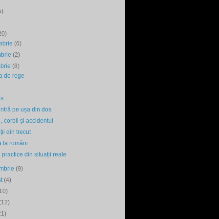
5)
20)
mbrie
(6)
mbrie
(2)
mbrie
(8)
a de rege
is
intră pe ușa din dos
, corbii și accidentul
ii din trecut
 la români
 practice din situații reale
embrie
(9)
st
(4)
10)
(12)
21)