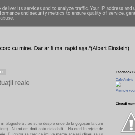
deliver its services and to analyze traffic. Your IP address and
formance and security metrics to ensure quality of service, ge
 abuse.
 acord cu mine. Dar ar fi mai rapid aşa.''(Albert Einstein)
11
Facebook B
Cafe Andy's
tuații reale
Promote your
Chestii mem
n blogosferă . Se scrie despre orice de la gogoșari la cum
uiere) . Nu mi-am dorit asta niciodată . Nu cred în rețete de
eie. E jignitor sa cred ca îmi va merge acelasi clișeu sau o