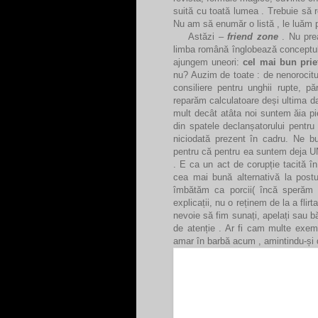
suită cu toată lumea . Trebuie să r
Nu am să enumăr o listă , le luăm p
Astăzi –
friend zone
. Nu prea
limba română înglobează conceptul .
ajungem uneori:
cel mai bun pri
nu? Auzim de toate : de nenorocitul
consiliere pentru unghii rupte, 
reparăm calculatoare deși ultima da
mult decât atâta noi suntem ăia pi
din spatele declanșatorului pent
niciodată prezent în cadru. Ne bu
pentru că pentru ea suntem deja 
. E ca un act de corupție tacită î
cea mai bună alternativă la post
îmbătăm ca porcii( încă sperăm ș
explicații, nu o reținem de la a fli
nevoie să fim sunați, apelați sau
de atenție . Ar fi cam multe exem
amar în barbă acum , amintindu-și de