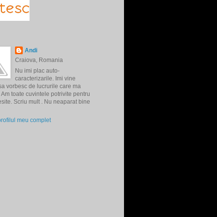
Andi
Craiova, Romania
Nu imi plac auto-
caracterizarile. Imi vine
 sa vorbesc de lucrurile care ma
Am toate cuvintele potrivite pentru
resite. Scriu mult . Nu neaparat bine
profilul meu complet