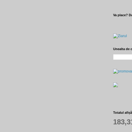
Va place? Da
Unealta de 
Totalul afiș
183,3